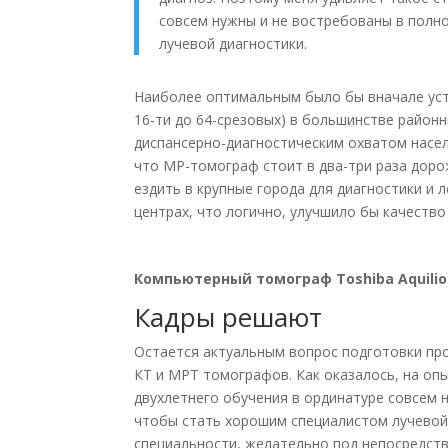
совсем нужны и не востребованы в полн
лучевой диагностики.
Наиболее оптимальным было бы вначале ус
16-ти до 64-срезовых) в большинстве район
диспансерно-диагностическим охватом насел
что МР-томограф стоит в два-три раза доро
ездить в крупные города для диагностики и 
центрах, что логично, улучшило бы качество
Компьютерный томограф Toshiba Aquilio
Кадры решают
Остается актуальным вопрос подготовки про
КТ и МРТ томографов. Как оказалось, на оп
двухлетнего обучения в ординатуре совсем н
чтобы стать хорошим специалистом лучевой 
специальности, желательно под непосредст