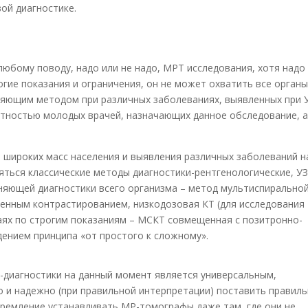
ой диагностике.
любому поводу, надо или не надо, МРТ исследования, хотя надо
гие показания и ограничения, он не может охватить все органы
няющим методом при различных заболеваниях, выявленных при 
нтностью молодых врачей, назначающих данное обследование, а
 широких масс населения и выявления различных заболеваний н
яться классические методы диагностики-рентгенологические, У
очняющей диагностики всего организма – метод мультиспирально
енным контрастированием, низкодозовая КТ (для исследования
чаях по строгим показаниям – МСКТ совмещенная с позитронно-
ением принципа «от простого к сложному».
-диагностики на данный момент является универсальным,
о и надежно (при правильной интерпретации) поставить правил
тремление устанавливать МР-томографы даже там, где они не