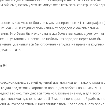
ом объеме, потому что не могут охватить весь спектр необход
тановить как можно больше мультиспиральных КТ томографов (
ных больниц и крупных поликлиниках городов с максимальным
ения. Это было бы и экономически более выгодно, с учетом тог
же КТ-установки. Население небольших городов перестало бы
лечения, уменьшилась бы огромная нагрузка на врачей в крупных
 диагностики.
n 64
фессиональных врачей лучевой диагностики для такого количе
ыте для подготовки хорошего врача для работы на КТ или МРТ
едостаточно, там даются только базовые знания, а для того,
диагностики нужно не менее 5-7-ми лет непрерывной работы п
венным руководством и наставничеством более опытного врача