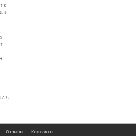
т к
, а
о
ет
н
 А.Г.
Отзывы
Контакты