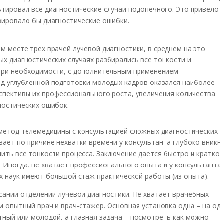
тировал все диагностические случаи подопечного. Это привело
зировало бы диагностические ошибки.
м месте трех врачей лучевой диагностики, в среднем на это
ных диагностических случаях разбирались все тонкости и
 при необходимости, с дополнительным применением
д углубленной подготовки молодых кадров оказался наиболее
спективы их профессионального роста, увеличения количества
ностических ошибок.
етод телемедицины с консультацией сложных диагностических
вает по причине нехватки времени у консультанта глубоко вник
нить все тонкости процесса. Заключение дается быстро и кратко
 Иногда, не хватает профессионального опыта и у консультанта
х наук имеют большой стаж практической работы (из опыта).
ании отделений лучевой диагностики. Не хватает врачебных
 опытный врач и врач-стажер. Основная установка одна – на о
тный или молодой, а главная задача – посмотреть как можно