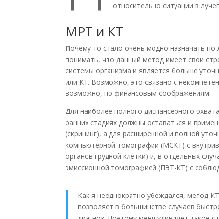
относительно ситуации в лучев
МРТ и КТ
П
очему то стало очень модно назначать по 
понимать, что данный метод имеет свои стро
системы организма и является больше уточ
или КТ. Возможно, это связано с некомпете
возможно, по финансовым соображениям.
Для наиболее полного диспансерного охвата
ранних стадиях должны оставаться и примен
(скрининг), а для расширенной и полной ут
компьютерной томографии (МСКТ) с внутрив
органов грудной клетки) и, в отдельных слу
эмиссионной томографией (ПЭТ-КТ) с соблюд
Как я неоднократно убеждался, метод КТ
позволяет в большинстве случаев быстр
диагноз. Поэтому меня удивляет такое с