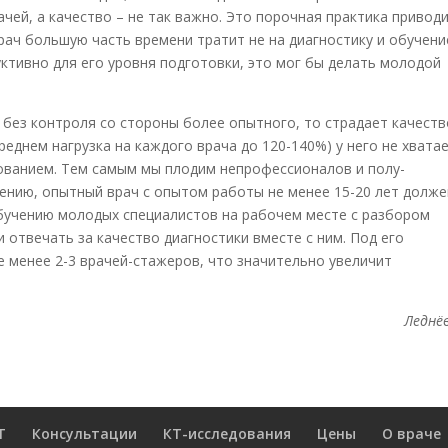
ей, а качество – не так важно. Это порочная практика приводи
ач большую часть времени тратит не на диагностику и обучение
уктивно для его уровня подготовки, это мог бы делать молодой
без контроля со стороны более опытного, то страдает качеств
среднем нагрузка на каждого врача до 120-140%) у него не хвата
ованием. Тем самым мы плодим непрофессионалов и полу-
ению, опытный врач с опытом работы не менее 15-20 лет долже
бучению молодых специалистов на рабочем месте с разбором
 отвечать за качество диагностики вместе с ним. Под его
 менее 2-3 врачей-стажеров, что значительно увеличит
Леднёв
Т
Консультации
КТ-исследования
Цены
О враче