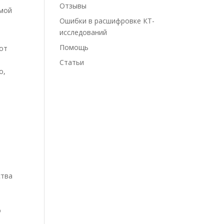
Отзывы
имой
Ошибки в расшифровке КТ-
исследований
Помощь
от
Статьи
о,
ства
о
,