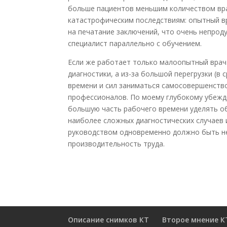
больше пациентов меньшим количеством врач
катастрофическим последствиям: опытный вр
на печатание заключений, что очень непрод
специалист параллельно с обучением.
Если же работает только малоопытный врач 
диагностики, а из-за большой перегрузки (в 
времени и сил заниматься самосовершенств
профессионалов. По моему глубокому убежд
большую часть рабочего времени уделять о
наиболее сложных диагностических случаев и
руководством одновременно должно быть не
производительность труда.
Описание снимков КТ
Второе мнение К