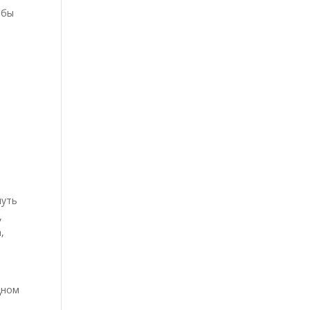
 бы
нуть
,
,
дном