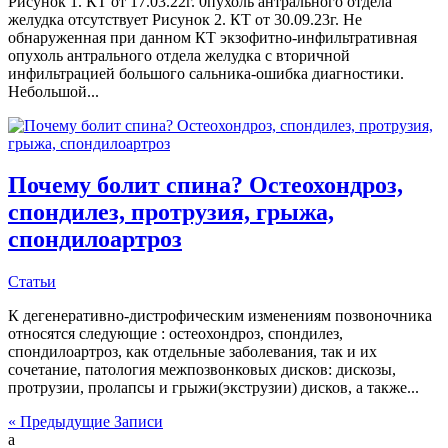
Рисунок 1. КТ от 17.03.22г. 0пухоль антрального отдела
желудка отсутствует Рисунок 2. КТ от 30.09.23г. Не
обнаруженная при данном КТ экзофитно-инфильтративная
опухоль антрального отдела желудка с вторичной
инфильтрацией большого сальника-ошибка диагностики.
Небольшой...
Почему болит спина? Остеохондроз,
спондилез, протрузия, грыжа,
cпондилоартроз
Статьи
К дегенеративно-дистрофическим изменениям позвоночника
относятся следующие : остеохондроз, спондилез,
спондилоартроз, как отдельные заболевания, так и их
сочетание, патология межпозвонковых дисков: дискозы,
протрузии, пролапсы и грыжи(экструзии) дисков, а также...
« Предыдущие Записи
a