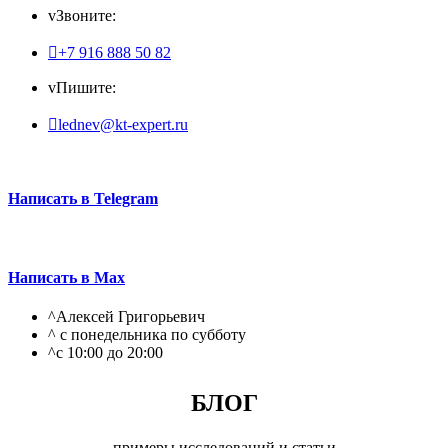
v
Звоните:

+7 916 888 50 82
v
Пишите:

lednev@kt-expert.ru
Написать в Telegram
Написать в Max
^
Алексей Григорьевич
^
с понедельника по субботу
^
с 10:00 до 20:00
БЛОГ
примеры исследований и статьи