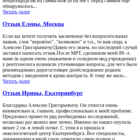
нейрохирургам на гамма-нож (и на МРТ перед гаммой еще
обнаружилось...
Читать далее
Отзыв Елены, Москва
Если вы хотите получить заключение без вопросительных
знаков, слов "вероятно", "возможно" и т.п., то вам сюда, к
Алексею Григорьевичу!Давно его знаем, но последний случай
заставил написать отзыв.После МРТ, сделанном моей 89 -л.
маме (в одном очень уважаемом и солидном мед.учреждении)
у рентгенолога возникли уточняющие вопросы, для чего было
рекомендовано дорогостоящее дообследование редким
методом с введением в кровь контраста. К тому же мало...
Читать далее
Отзыв Ирины, Екатеринбург
Благодарна Алексею Григорьевичу. Он отнесся очень
внимательно и, главное, профессионально к моей проблеме.
Предложил провести ряд необходимых исследований,
несколько раз звонил мне лично. Именно он нашел опухоль
менее 2 см. в левой почке. С этим я и пришла в
онкологический центр Екатеринбурга. Все специалисты,
занимающиеся мной сразу отметили самое полное и