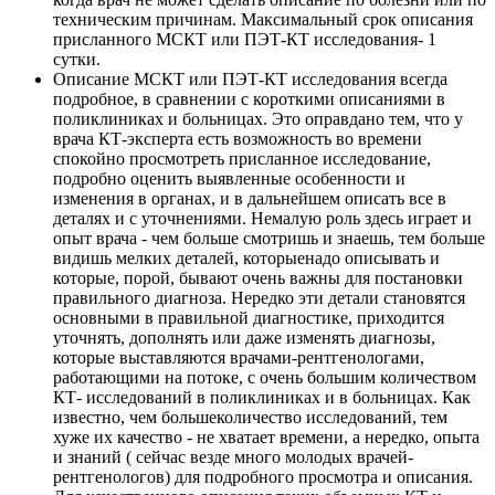
техническим причинам. Максимальный срок описания
присланного МСКТ или ПЭТ-КТ исследования- 1
сутки.
Описание МСКТ или ПЭТ-КТ исследования всегда
подробное, в сравнении с короткими описаниями в
поликлиниках и больницах. Это оправдано тем, что у
врача КТ-эксперта есть возможность во времени
спокойно просмотреть присланное исследование,
подробно оценить выявленные особенности и
изменения в органах, и в дальнейшем описать все в
деталях и с уточнениями. Немалую роль здесь играет и
опыт врача - чем больше смотришь и знаешь, тем больше
видишь мелких деталей, которыенадо описывать и
которые, порой, бывают очень важны для постановки
правильного диагноза. Нередко эти детали становятся
основными в правильной диагностике, приходится
уточнять, дополнять или даже изменять диагнозы,
которые выставляются врачами-рентгенологами,
работающими на потоке, с очень большим количеством
КТ- исследований в поликлиниках и в больницах. Как
известно, чем большеколичество исследований, тем
хуже их качество - не хватает времени, а нередко, опыта
и знаний ( сейчас везде много молодых врачей-
рентгенологов) для подробного просмотра и описания.