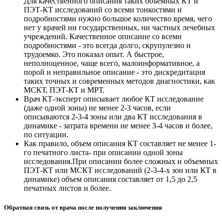
Для качественного описания таких объемных КТ и
ПЭТ-КТ исследований со всеми тонкостями и
подробностями нужно большое количество время, чего
нет у врачей ни государственных, ни частных лечебных
учреждений. Качественное описание со всеми
подробностями - это всегда долго, скрупулезно и
трудоемко. Это показал опыт. А быстрое,
неполноценное, чаще всего, малоинформативное, а
порой и неправильное описание - это дискредитация
таких точных и современных методов диагностики, как
МСКТ, ПЭТ-КТ и МРТ.
Врач КТ-эксперт описывает любое КТ исследование
(даже одной зоны) не менее 2-3 часов, если
описываются 2-3-4 зоны или два КТ исследования в
динамике - затрата времени не менее 3-4 часов и более,
по ситуации.
Как правило, объем описания КТ составляет не менее 1-
го печатного листа- при описании одной зоны
исследования.При описании более сложных и объемных
ПЭТ-КТ или МСКТ исследований (2-3-4-х зон или КТ в
динамике) объем описания составляет от 1,5 до 2,5
печатных листов и более.
Обратная связь от врача после получения заключения