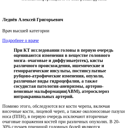
Леднёв Алексей Григорьевич
Врач высшей категории
Подробнее о враче
При КТ исследовании головы в первую очередь
оцениваются изменения в веществе головного
мозга- очаговые и диффузные(отек), кисты
различного происхождения, ишемические и
геморрагические инсульты, постинсультные
рубцово-атрофические изменения, опухоли,
различные виды гидроцефалии, а также
сосудистая патология-аневризмы, артерио-
венозные мальформации(АВМ), атеросклероз
интракраниальных артерий.
Помимо этого, обследуются все кости черепа, включая
височные кости, лицевой череп, а также околоносовые пазухи
носа (ППН), в первую очередь исключают вторичные
очаговые поражения костей при различных опухолях. В 20-
30% случаев причиной головных болей являются