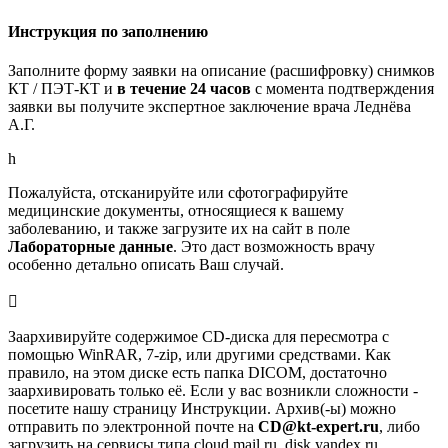
Инструкция по заполнению
Заполните форму заявки на описание (расшифровку) снимков
КТ / ПЭТ-КТ и
в течение 24 часов
с момента подтверждения
заявки вы получите экспертное заключение врача Леднёва
А.Г.
h
Пожалуйста, отсканируйте или сфотографируйте
медицинские документы, относящиеся к вашему
заболеванию, и также загрузите их на сайт в поле
Лабораторные данные
. Это даст возможность врачу
особенно детально описать Ваш случай.

Заархивируйте содержимое CD-диска для пересмотра с
помощью WinRAR, 7-zip, или другими средствами. Как
правило, на этом диске есть папка DICOM, достаточно
заархивировать только её. Если у вас возникли сложности -
посетите нашу страницу Инструкции. Архив(-ы) можно
отправить по электронной почте на
CD@kt-expert.ru
, либо
загрузить на сервисы типа cloud.mail.ru, disk.yandex.ru,