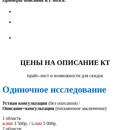
Примеры описания КТ мозга:
Описание КТ исследования головного мозга и
сравнительный анализ (.pdf)
Описание КТ исследования лицевого черепа,
придаточных пазух носа с внутривенным
контрастированием (.pdf)
Описание МСКТ исследования головного мозга с
внутривенным контрастированием
(КТ ангиография) и придаточных пазух носа (.pdf)
ЦЕНЫ НА ОПИСАНИЕ КТ
прайс-лист и возможности для скидок
Одиночное исследование
Устная консультация
(без описания) /
Описание+консультация
(письменное заключение)
1 область
3 500р. /
5 000р.
4 000
5 500
2 области