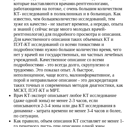
которые выставляются врачами-рентгенологами,
работающими на потоке, с очень большим количеством
КТ- исследований в поликлиниках и в больницах. Как
известно, чем большеколичество исследований, тем
хуже их качество - не хватает времени, а нередко, опыта
и знаний ( сейчас везде много молодых врачей-
рентгенологов) для подробного просмотра и описания.
Для качественного описания таких объемных КТ и
ПЭТ-КТ исследований со всеми тонкостями и
подробностями нужно большое количество время, чего
нет у врачей ни государственных, ни частных лечебных
учреждений. Качественное описание со всеми
подробностями - это всегда долго, скрупулезно и
трудоемко. Это показал опыт. А быстрое,
неполноценное, чаще всего, малоинформативное, а
порой и неправильное описание - это дискредитация
таких точных и современных методов диагностики, как
МСКТ, ПЭТ-КТ и МРТ.
Врач КТ-эксперт описывает любое КТ исследование
(даже одной зоны) не менее 2-3 часов, если
описываются 2-3-4 зоны или два КТ исследования в
динамике - затрата времени не менее 3-4 часов и более,
по ситуации.
Как правило, объем описания КТ составляет не менее 1-
го печатного листа- при описании одной зоны