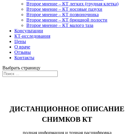
Второе мнение – КТ легких (грудная клетка)
Второе мнение – КТ носовые пазухи
Второе мнение – КТ позвоночника
Второе мнение – КТ брюшной полости
Второе мнение – КТ малого таза
Консультации
КТ-исследования
Цены
О враче
Отзывы
Контакты
Выбрать страницу
Описание (расшифровка) снимков КТ
головного мозга
ДИСТАНЦИОННОЕ ОПИСАНИЕ
СНИМКОВ КТ
полная информация и точная расшифровка