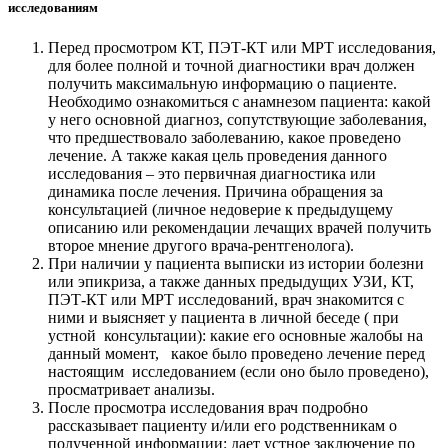
исследованиям
Перед просмотром КТ, ПЭТ-КТ или МРТ исследования,
для более полной и точной диагностики врач должен
получить максимальную информацию о пациенте.
Необходимо ознакомиться с анамнезом пациента: какой
у него основной диагноз, сопутствующие заболевания,
что предшествовало заболеванию, какое проведено
лечение. А также какая цель проведения данного
исследования – это первичная диагностика или
динамика после лечения. Причина обращения за
консультацией (личное недоверие к предыдущему
описанию или рекомендации лечащих врачей получить
второе мнение другого врача-рентгенолога).
При наличии у пациента выписки из истории болезни
или эпикриза, а также данных предыдущих УЗИ, КТ,
ПЭТ-КТ или МРТ исследований, врач знакомится с
ними и выясняет у пациента в личной беседе ( при
устной консультации): какие его основные жалобы на
данный момент, какое было проведено лечение перед
настоящим исследованием (если оно было проведено),
просматривает анализы.
После просмотра исследования врач подробно
рассказывает пациенту и/или его родственникам о
полученной информации: дает устное заключение по