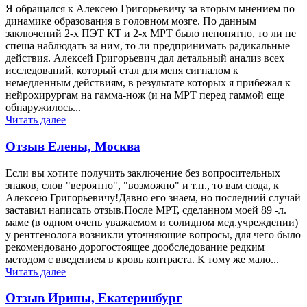
Я обращался к Алексею Григорьевичу за вторым мнением по
динамике образования в головном мозге. По данным
заключений 2-х ПЭТ КТ и 2-х МРТ было непонятно, то ли не
спеша наблюдать за ним, то ли предпринимать радикальные
действия. Алексей Григорьевич дал детальный анализ всех
исследований, который стал для меня сигналом к
немедленным действиям, в результате которых я прибежал к
нейрохирургам на гамма-нож (и на МРТ перед гаммой еще
обнаружилось...
Читать далее
Отзыв Елены, Москва
Если вы хотите получить заключение без вопросительных
знаков, слов "вероятно", "возможно" и т.п., то вам сюда, к
Алексею Григорьевичу!Давно его знаем, но последний случай
заставил написать отзыв.После МРТ, сделанном моей 89 -л.
маме (в одном очень уважаемом и солидном мед.учреждении)
у рентгенолога возникли уточняющие вопросы, для чего было
рекомендовано дорогостоящее дообследование редким
методом с введением в кровь контраста. К тому же мало...
Читать далее
Отзыв Ирины, Екатеринбург