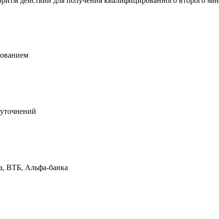
оритм действий для получения квалифицированного второго мн
дованием
 уточнений
а, ВТБ, Альфа-банка