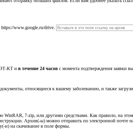
ерживают отправку больших файлов. Если вам удобнее указать ссы
, https://www.google.ru/drive.
 ПЭТ-КТ и
в течение 24 часов
с момента подтверждения заявки вы
окументы, относящиеся к вашему заболеванию, и также загрузит
 WinRAR, 7-zip, или другими средствами. Как правило, на этом
 Инструкции. Архив(-ы) можно отправить по электронной почте 
лку(-и) на скачивание в поле формы.