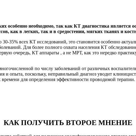
гких особенно необходимо, так как КТ диагностика являетс
в, как в легких, так и в средостении, мягких тканях и костн
ло 30-35% всех КТ исследований, это становится особенно акту
олеваний. Для более полного охвата населения КТ обследовани
рвую очередь, КТ аппараты , а не МРТ, как это нередко практик
й многочисленной по числу заболеваний от различных воспалите
ния и опыта, поскольку, неправильный диагноз уводит клиницис
 времени для определения эффективности проводимой терапии. 
КАК ПОЛУЧИТЬ ВТОРОЕ МНЕНИЕ