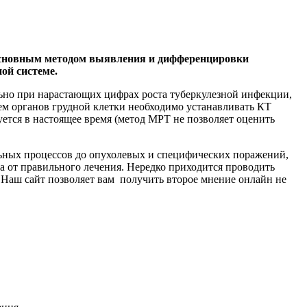
я основным методом выявления и дифференцировки
ой системе.
ально при нарастающих цифрах роста туберкулезной инфекции,
ем органов грудной клетки необходимо устанавливать КТ
уется в настоящее время (метод МРТ не позволяет оценить
льных процессов до опухолевых и специфических поражений,
та от правильного лечения. Нередко приходится проводить
Наш сайт позволяет вам получить второе мнение онлайн не