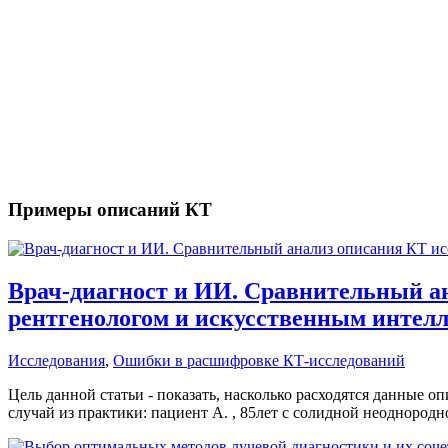
«Приоритетом в своей деятельности считаю качество д
Правильный диагноз – это залог успешного лечения и ве
Примеры описаний КТ
Врач-диагност и ИИ. Сравнительный а
рентгенологом и искусственным интелл
Исследования
,
Ошибки в расшифровке КТ-исследований
Цель данной статьи - показать, насколько расходятся данные
случай из практики: пациент А. , 85лет с солидной неоднород