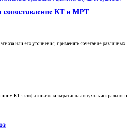
и сопоставление КТ и МРТ
иагноза или его уточнения, применять сочетание различных
и данном КТ экзофитно-инфильтративная опухоль антрального
оз