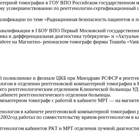
терной томографии в ГОУ ВПО Российском государственном ме
му усовершенствованию по рентгенологии-сертификационный 
алификации по теме «Радиационная безопасность пациентов и п
валификации в I БОУ ВПО Первый Московский государственный
ка и дифференциальная диагностика туберкулеза» и «Актуальны
аботе на Магнитно- ренонасном томографе фирмы Тошиба «Vanta
ой поликлинике и филиале ЦКБ при Минздраве РСФСР в рентген
ологом в отделении рентгеновской компьютерной томографии в
его рентгенологическим отделением Клинической больницы УД
 кабинете рентгенологического отделения больницы.
омпьютерном томографе с работой в кабинете МРТ — на магнит
генологом в кабинете рентгеновской компьютерной томографии
 2002год работал по совместительству врачом-рентгенологом в
нтгенологом кабинетов РКТ и МРТ отделения лучевой диагнос