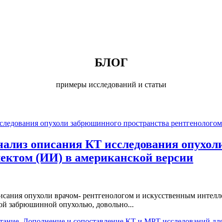
иагностики, а не количество проведенных исследований
рного прогноза.»
БЛОГ
примеры исследований и статьи
нализ описания КТ исследования опухол
ектом (ИИ) в американской версии
 описания опухоли врачом- рентгенологом и искусственным инте
ной забрюшинной опухолью, довольно...