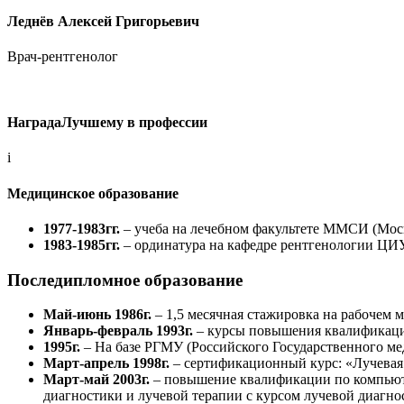
Леднёв Алексей Григорьевич
Врач-рентгенолог
Награда
Лучшему в профессии
i
Медицинское образование
1977-1983гг.
– учеба на лечебном факультете ММСИ (Моск
1983-1985гг.
– ординатура на кафедре рентгенологии ЦИ
Последипломное образование
Май-июнь 1986г.
– 1,5 месячная стажировка на рабочем 
Январь-февраль 1993г.
– курсы повышения квалификаци
1995г.
– На базе РГМУ (Российского Государственного ме
Март-апрель 1998г.
– сертификационный курс: «Лучевая 
Март-май 2003г.
– повышение квалификации по компьюте
диагностики и лучевой терапии с курсом лучевой диагн