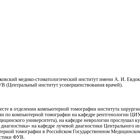
овский медико-стоматологический институт имени А. И. Евдоки
УВ (Центральный институт усовершенствования врачей).
месте в отделении компьютерной томографии института хирурги
и по компьютерной томографии на кафедре рентгенологии ЦИ
дицинского университета), на кафедре неврологии прослушал ку
диагностика» на кафедре лучевой диагностики Центрального и
рной томографии в Российском Государственном Медицинском 
остики ФУВ.