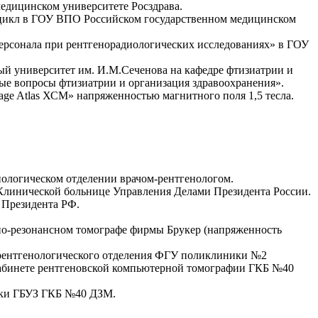
дицинском университете Росздрава.
цикл в ГОУ ВПО Российском государственном медицинском
ерсонала при рентгенорадиологических исследованиях» в ГОУ
 университет им. И.М.Сеченова на кафедре фтизиатрии и
е вопросы фтизиатрии и организация здравоохранения».
ge Atlas ХСМ» напряженностью магнитного поля 1,5 тесла.
ологическом отделении врачом-рентгенологом.
 Клинической больнице Управления Делами Президента России.
 Президента РФ.
но-резонансном томографе фирмы Брукер (напряженность
 рентгенологического отделения ФГУ поликлиники №2
 кабинете рентгеновской компьютерной томографии ГКБ №40
тики ГБУЗ ГКБ №40 ДЗМ.