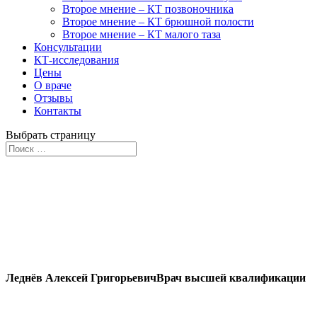
Второе мнение – КТ позвоночника
Второе мнение – КТ брюшной полости
Второе мнение – КТ малого таза
Консультации
КТ-исследования
Цены
О враче
Отзывы
Контакты
Выбрать страницу
О враче-рентгенологе
Леднёв Алексей Григорьевич
Врач высшей квалификации