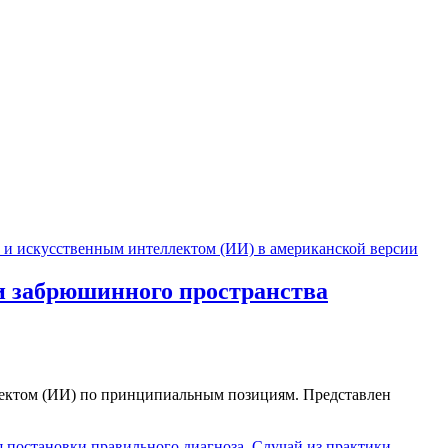
. Опыт показывает – мелочей в медицине не бывает.
Леднев А.Г.
и забрюшинного пространства
ллектом (ИИ) по принципиальным позициям. Представлен