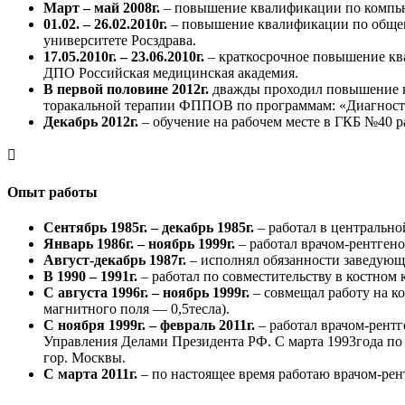
Март – май 2008г.
– повышение квалификации по компью
01.02. – 26.02.2010г.
– повышение квалификации по обще
университете Росздрава.
17.05.2010г. – 23.06.2010г.
– краткосрочное повышение кв
ДПО Российская медицинская академия.
В первой половине 2012г.
дважды проходил повышение к
торакальной терапии ФППОВ по программам: «Диагности
Декабрь 2012г.
– обучение на рабочем месте в ГКБ №40 р

Опыт работы
Сентябрь 1985г. – декабрь 1985г.
– работал в центральн
Январь 1986г. – ноябрь 1999г.
– работал врачом-рентген
Август-декабрь 1987г.
– исполнял обязанности заведующ
В 1990 – 1991г.
– работал по совместительству в костном
С августа 1996г. – ноябрь 1999г.
– совмещал работу на к
магнитного поля — 0,5тесла).
С ноября 1999г. – февраль 2011г.
– работал врачом-рент
Управления Делами Президента РФ. С марта 1993года по
гор. Москвы.
С марта 2011г.
– по настоящее время работаю врачом-ре